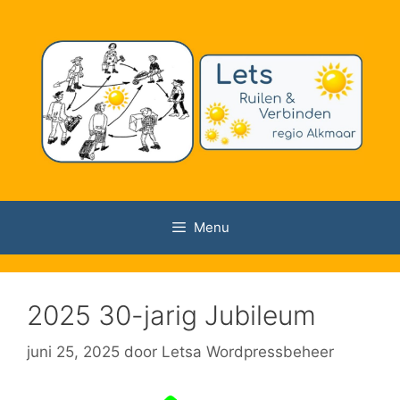
Ga
naar
de
inhoud
Menu
2025 30-jarig Jubileum
juni 25, 2025
door
Letsa Wordpressbeheer