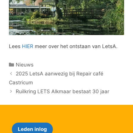
Lees
HIER
meer over het ontstaan van LetsA.
Categorieën
Nieuws
2025 LetsA aanwezig bij Repair café
Castricum
Ruilkring LETS Alkmaar bestaat 30 jaar
Leden inlog