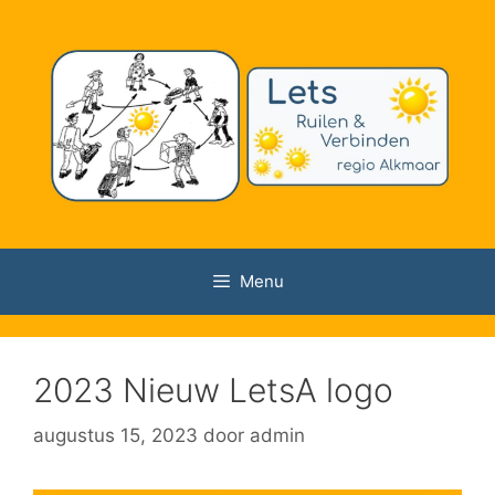
Ga
naar
de
inhoud
Menu
2023 Nieuw LetsA logo
augustus 15, 2023
door
admin