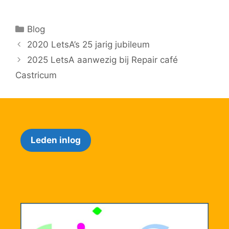
Categorieën
Blog
2020 LetsA’s 25 jarig jubileum
2025 LetsA aanwezig bij Repair café
Castricum
Leden inlog