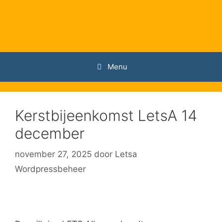
Ga
naar
de
inhoud
Menu
Kerstbijeenkomst LetsA 14
december
november 27, 2025
door
Letsa
Wordpressbeheer