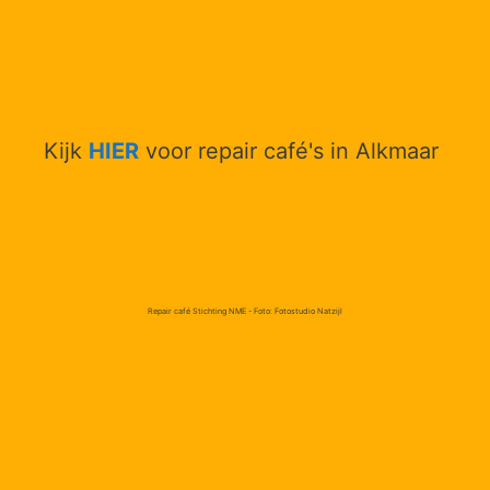
Kijk
HIER
voor repair café's in Alkmaar
Repair café Stichting NME - Foto: Fotostudio Natzijl