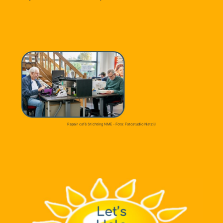
Repair café Stichting NME - Foto: Fotostudio Natzijl