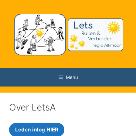
Ga
naar
de
inhoud
Menu
Over LetsA
Leden inlog
HIER