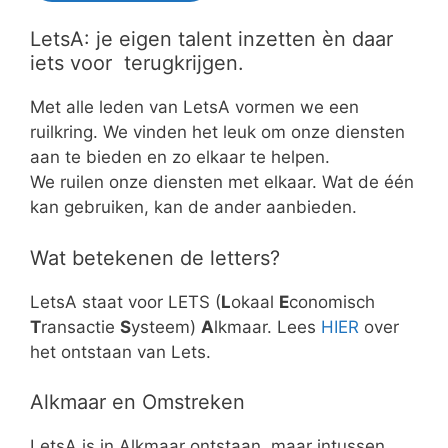
LetsA: je eigen talent inzetten èn daar
iets voor terugkrijgen.
Met alle leden van LetsA vormen we een
ruilkring. We vinden het leuk om onze diensten
aan te bieden en zo elkaar te helpen.
We ruilen onze diensten met elkaar. Wat de één
kan gebruiken, kan de ander aanbieden.
Wat betekenen de letters?
LetsA staat voor LETS (
L
okaal
E
conomisch
T
ransactie
S
ysteem)
A
lkmaar. Lees
HIER
over
het ontstaan van Lets.
Alkmaar en Omstreken
LetsA is in Alkmaar ontstaan, maar intussen