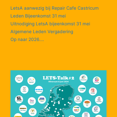
LetsA aanwezig bij Repair Cafe Castricum
Leden Bijeenkomst 31 mei
Uitnodiging LetsA bijeenkomst 31 mei
Algemene Leden Vergadering
Op naar 2026….