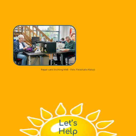
Repair café Stichting NME - Foto: Fotostudio Natzijl