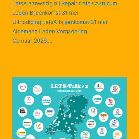
LetsA aanwezig bij Repair Cafe Castricum
Leden Bijeenkomst 31 mei
Uitnodiging LetsA bijeenkomst 31 mei
Algemene Leden Vergadering
Op naar 2026….