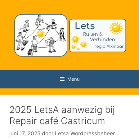
Ga
naar
de
inhoud
Menu
2025 LetsA aanwezig bij
Repair café Castricum
juni 17, 2025
door
Letsa Wordpressbeheer