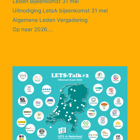
Leden Bijeenkomst 31 mei
Uitnodiging LetsA bijeenkomst 31 mei
Algemene Leden Vergadering
Op naar 2026….