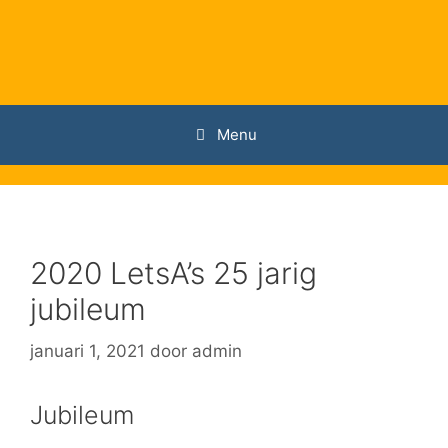
Ga
naar
de
inhoud
Menu
2020 LetsA’s 25 jarig
jubileum
januari 1, 2021
door
admin
Jubileum