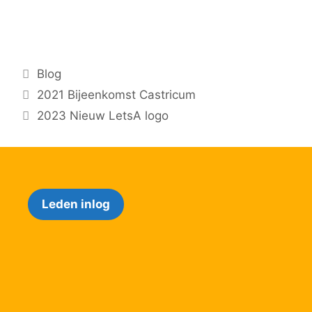
Categorieën
Blog
2021 Bijeenkomst Castricum
2023 Nieuw LetsA logo
Leden inlog